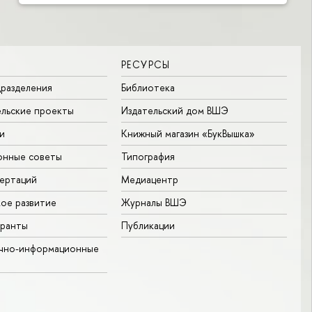
РЕСУРСЫ
разделения
Библиотека
льские проекты
Издательский дом ВШЭ
и
Книжный магазин «БукВышка»
онные советы
Типография
ертаций
Медиацентр
ое развитие
Журналы ВШЭ
гранты
Публикации
учно-информационные