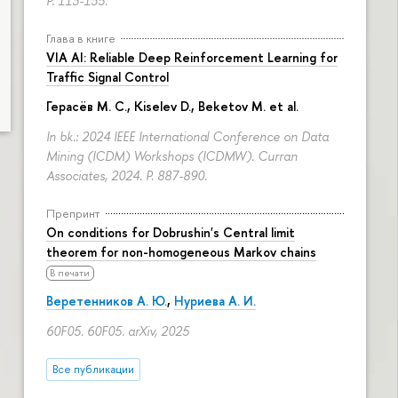
P. 113-135.
Глава в книге
VIA AI: Reliable Deep Reinforcement Learning for
Traffic Signal Control
Герасёв М. С.
, Kiselev D.,
Beketov M.
et al.
In bk.: 2024 IEEE International Conference on Data
Mining (ICDM) Workshops (ICDMW). Curran
Associates, 2024.
P. 887-890.
Препринт
On conditions for Dobrushin's Central limit
theorem for non-homogeneous Markov chains
В печати
Веретенников А. Ю.
,
Нуриева А. И.
60F05. 60F05. arXiv, 2025
Все публикации