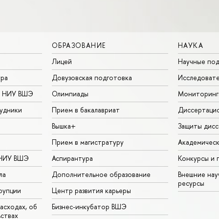
ОБРАЗОВАНИЕ
НАУКА
Лицей
Научные под
ура
Довузовская подготовка
Исследовате
в НИУ ВШЭ
Олимпиады
Мониторинг
удники
Прием в бакалавриат
Диссертаци
Вышка+
Защиты дисс
Прием в магистратуру
Академическ
 НИУ ВШЭ
Аспирантура
Конкурсы и 
ла
Дополнительное образование
Внешние на
ресурсы
рупции
Центр развития карьеры
асходах, об
Бизнес-инкубатор ВШЭ
ьствах