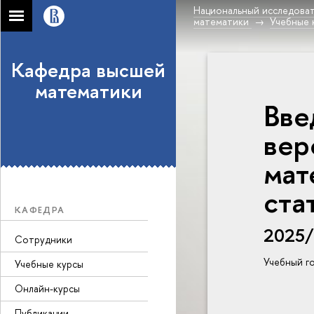
Национальный исследоват
математики
Учебные 
Кафедра высшей
математики
Вве
вер
мат
ста
КАФЕДРА
2025
Сотрудники
Учебный г
Учебные курсы
Онлайн-курсы
Публикации