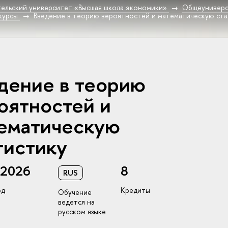
ельский университет «Высшая школа экономики»
Общеуниверс
курсы
Введение в теорию вероятностей и математическую ста
дение в теорию
оятностей и
ематическую
тистику
/2026
8
RUS
од
Кредиты
Обучение
ведется на
русском языке