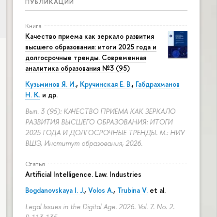
ПУБЛИКАЦИИ
Книга
Качество приема как зеркало развития
высшего образования: итоги 2025 года и
долгосрочные тренды. Современная
аналитика образования №3 (95)
Кузьминов Я. И.
,
Кручинская Е. В.
,
Габдрахманов
Н. К.
и др.
Вып. 3 (95): КАЧЕСТВО ПРИЕМА КАК ЗЕРКАЛО
РАЗВИТИЯ ВЫСШЕГО ОБРАЗОВАНИЯ: ИТОГИ
2025 ГОДА И ДОЛГОСРОЧНЫЕ ТРЕНДЫ. М.: НИУ
ВШЭ, Институт образования, 2026.
Статья
Artificial Intelligence. Law. Industries
Bogdanovskaya I. J.
,
Volos A.
,
Trubina V.
et al.
Legal Issues in the Digital Age. 2026. Vol. 7. No. 2.