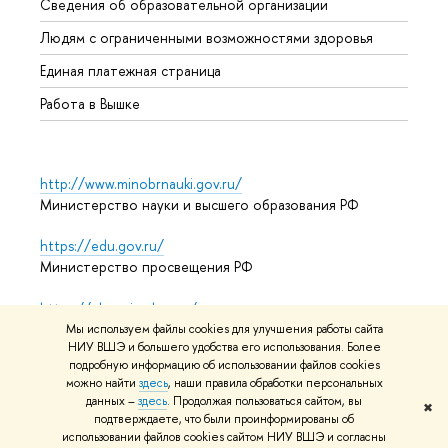
Сведения об образовательной организации
Обрат
Людям с ограниченными возможностями здоровья
Единая платежная страница
Работа в Вышке
http://www.minobrnauki.gov.ru/
Министерство науки и высшего образования РФ
https://edu.gov.ru/
Министерство просвещения РФ
https://elearning.hse.ru/mooc
Массовые открытые онлайн-курсы
Мы используем файлы cookies для улучшения работы сайта
НИУ ВШЭ и большего удобства его использования. Более
подробную информацию об использовании файлов cookies
можно найти
здесь
, наши правила обработки персональных
© НИУ ВШЭ 1993–2026
Адреса и контакты
Условия
данных –
здесь
. Продолжая пользоваться сайтом, вы
✖
подтверждаете, что были проинформированы об
использования материалов
Политика конфиденциальности
использовании файлов cookies сайтом НИУ ВШЭ и согласны
Карта сайта