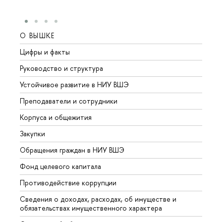
О ВЫШКЕ
ОБР
Цифры и факты
Лице
Руководство и структура
Довуз
Устойчивое развитие в НИУ ВШЭ
Олим
Преподаватели и сотрудники
Прием
Корпуса и общежития
Вышк
Закупки
Прием
Обращения граждан в НИУ ВШЭ
Аспир
Фонд целевого капитала
Допол
Противодействие коррупции
Центр
Сведения о доходах, расходах, об имуществе и
Бизне
обязательствах имущественного характера
Образ