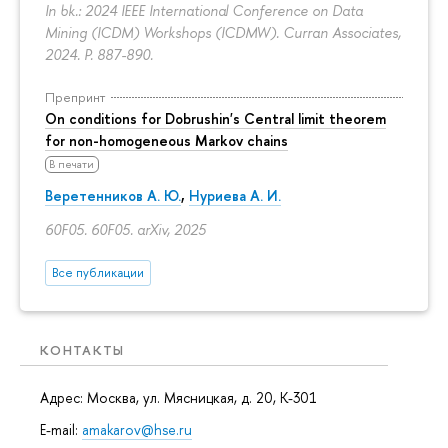
In bk.: 2024 IEEE International Conference on Data
Mining (ICDM) Workshops (ICDMW). Curran Associates,
2024.
P. 887-890.
Препринт
On conditions for Dobrushin's Central limit theorem
for non-homogeneous Markov chains
В печати
Веретенников А. Ю.
,
Нуриева А. И.
60F05. 60F05. arXiv, 2025
Все публикации
КОНТАКТЫ
Адрес: Москва, ул. Мясницкая, д. 20, К-301
E-mail:
amakarov@hse.ru