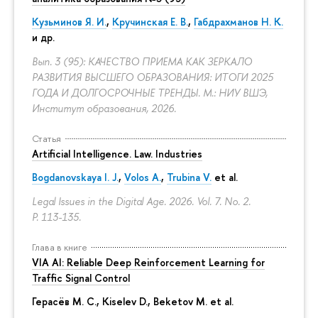
Кузьминов Я. И.
,
Кручинская Е. В.
,
Габдрахманов Н. К.
и др.
Вып. 3 (95): КАЧЕСТВО ПРИЕМА КАК ЗЕРКАЛО
РАЗВИТИЯ ВЫСШЕГО ОБРАЗОВАНИЯ: ИТОГИ 2025
ГОДА И ДОЛГОСРОЧНЫЕ ТРЕНДЫ. М.: НИУ ВШЭ,
Институт образования, 2026.
Статья
Artificial Intelligence. Law. Industries
Bogdanovskaya I. J.
,
Volos A.
,
Trubina V.
et al.
Legal Issues in the Digital Age. 2026. Vol. 7. No. 2.
P. 113-135.
Глава в книге
VIA AI: Reliable Deep Reinforcement Learning for
Traffic Signal Control
Герасёв М. С.
, Kiselev D.,
Beketov M.
et al.