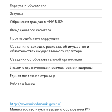
Корпуса и общежития
Вышк
Закупки
Прием
Обращения граждан в НИУ ВШЭ
Аспир
Фонд целевого капитала
Допол
Противодействие коррупции
Центр
Сведения о доходах, расходах, об имуществе и
Бизне
обязательствах имущественного характера
Образ
Сведения об образовательной организации
Обрат
Людям с ограниченными возможностями здоровья
Единая платежная страница
Работа в Вышке
http://www.minobrnauki.gov.ru/
Министерство науки и высшего образования РФ