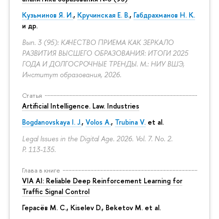
Кузьминов Я. И.
,
Кручинская Е. В.
,
Габдрахманов Н. К.
и др.
Вып. 3 (95): КАЧЕСТВО ПРИЕМА КАК ЗЕРКАЛО
РАЗВИТИЯ ВЫСШЕГО ОБРАЗОВАНИЯ: ИТОГИ 2025
ГОДА И ДОЛГОСРОЧНЫЕ ТРЕНДЫ. М.: НИУ ВШЭ,
Институт образования, 2026.
Статья
Artificial Intelligence. Law. Industries
Bogdanovskaya I. J.
,
Volos A.
,
Trubina V.
et al.
Legal Issues in the Digital Age. 2026. Vol. 7. No. 2.
P. 113-135.
Глава в книге
VIA AI: Reliable Deep Reinforcement Learning for
Traffic Signal Control
Герасёв М. С.
, Kiselev D.,
Beketov M.
et al.