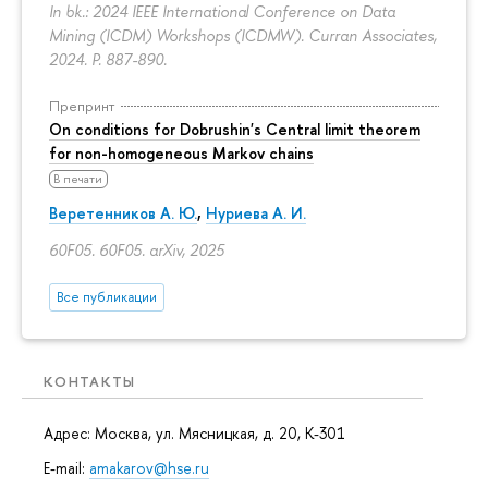
In bk.: 2024 IEEE International Conference on Data
Mining (ICDM) Workshops (ICDMW). Curran Associates,
2024.
P. 887-890.
Препринт
On conditions for Dobrushin's Central limit theorem
for non-homogeneous Markov chains
В печати
Веретенников А. Ю.
,
Нуриева А. И.
60F05. 60F05. arXiv, 2025
Все публикации
КОНТАКТЫ
Адрес: Москва, ул. Мясницкая, д. 20, К-301
E-mail:
amakarov@hse.ru