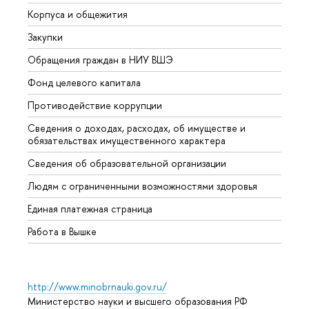
Корпуса и общежития
Вышк
Закупки
Прием
Обращения граждан в НИУ ВШЭ
Аспир
Фонд целевого капитала
Допол
Противодействие коррупции
Центр
Сведения о доходах, расходах, об имуществе и
Бизне
обязательствах имущественного характера
Образ
Сведения об образовательной организации
Обрат
Людям с ограниченными возможностями здоровья
Единая платежная страница
Работа в Вышке
http://www.minobrnauki.gov.ru/
Министерство науки и высшего образования РФ